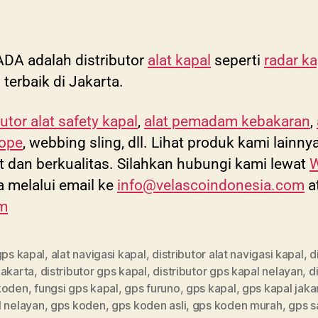
A adalah distributor
alat kapal
seperti
radar ka
 terbaik di Jakarta.
butor alat safety kapal
,
alat pemadam kebakaran
,
rope
, webbing sling, dll. Lihat produk kami lainny
kat dan berkualitas. Silahkan hubungi kami lewat
W
a melalui email ke
info@velascoindonesia.com
a
om
gps kapal
,
alat navigasi kapal
,
distributor alat navigasi kapal
,
d
jakarta
,
distributor gps kapal
,
distributor gps kapal nelayan
,
d
koden
,
fungsi gps kapal
,
gps furuno
,
gps kapal
,
gps kapal jaka
l nelayan
,
gps koden
,
gps koden asli
,
gps koden murah
,
gps 