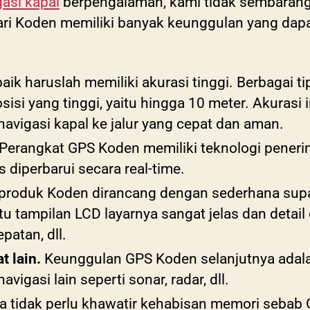
gasi kapal
berpengalaman, kami tidak sembaran
ri Koden memiliki banyak keunggulan yang dap
ik haruslah memiliki akurasi tinggi. Berbagai t
sisi yang tinggi, yaitu hingga 10 meter. Akurasi 
vigasi kapal ke jalur yang cepat dan aman.
Perangkat GPS Koden memiliki teknologi penerima
s diperbarui secara real-time.
 produk Koden dirancang dengan sederhana su
u tampilan LCD layarnya sangat jelas dan deta
patan, dll.
t lain.
Keunggulan GPS Koden selanjutnya adala
igasi lain seperti sonar, radar, dll.
 tidak perlu khawatir kehabisan memori sebab