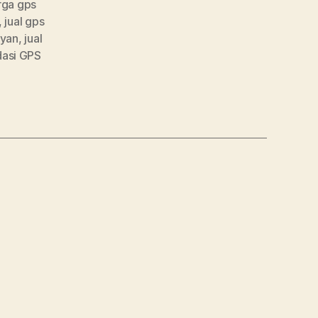
rga gps
,
jual gps
ayan
,
jual
asi GPS