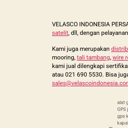
VELASCO INDONESIA PERSAD
satelit
, dll, dengan pelayanan
Kami juga merupakan
distri
mooring,
tali tambang
,
wire 
kami jual dilengkapi sertifi
atau 021 690 5530. Bisa jug
sales@velascoindonesia.c
alat 
GPS 
gps 
kapa