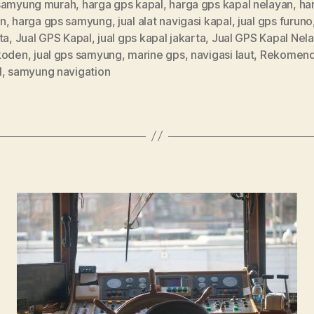
samyung murah
,
harga gps kapal
,
harga gps kapal nelayan
,
ha
n
,
harga gps samyung
,
jual alat navigasi kapal
,
jual gps furuno
ta
,
Jual GPS Kapal
,
jual gps kapal jakarta
,
Jual GPS Kapal Nel
koden
,
jual gps samyung
,
marine gps
,
navigasi laut
,
Rekomend
l
,
samyung navigation