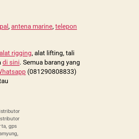
pal
,
antena marine
,
telepon
alat rigging
, alat lifting, tali
a
di sini
. Semua barang yang
hatsapp
(081290808833)
tau
istributor
istributor
rta
,
gps
samyung
,