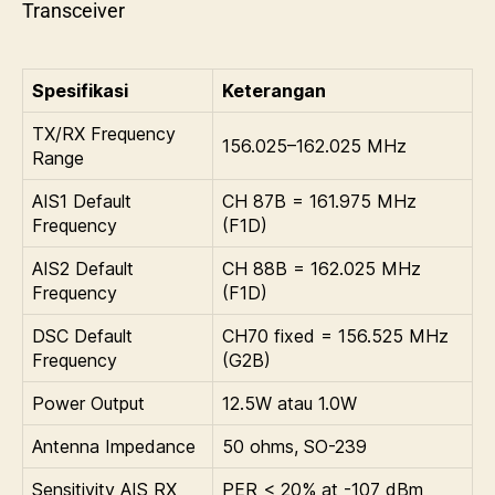
Transceiver
Spesifikasi
Keterangan
TX/RX Frequency
156.025–162.025 MHz
Range
AIS1 Default
CH 87B = 161.975 MHz
Frequency
(F1D)
AIS2 Default
CH 88B = 162.025 MHz
Frequency
(F1D)
DSC Default
CH70 fixed = 156.525 MHz
Frequency
(G2B)
Power Output
12.5W atau 1.0W
Antenna Impedance
50 ohms, SO-239
Sensitivity AIS RX
PER < 20% at -107 dBm