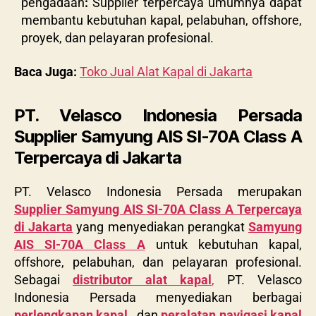
pengadaan
:
Supplier terpercaya umumnya dapat
membantu kebutuhan kapal, pelabuhan, offshore,
proyek, dan pelayaran profesional.
Baca Juga:
Toko Jual Alat Kapal di Jakarta
PT. Velasco Indonesia Persada
Supplier Samyung AIS SI-70A Class A
Terpercaya di Jakarta
PT. Velasco Indonesia Persada merupakan
Supplier Samyung AIS SI-70A Class A Terpercaya
di Jakarta
yang menyediakan perangkat
Samyung
AIS SI-70A Class A
untuk kebutuhan kapal,
offshore, pelabuhan, dan pelayaran profesional.
Sebagai
distributor alat kapal
,
PT. Velasco
Indonesia Persada menyediakan berbagai
perlengkapan kapal
,
dan
peralatan navigasi kapal