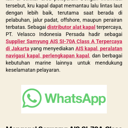
tersebut, kru kapal dapat memantau lalu lintas laut
dengan lebih baik, terutama saat berada di
pelabuhan, jalur padat, offshore, maupun perairan
terbatas. Sebagai
distributor alat kapal
terpercaya,
PT. Velasco Indonesia Persada hadir sebagai
Supplier Samyung AIS SI-70A Class A Terpercaya
di Jakarta
yang menyediakan
AIS kapal
,
peralatan
navigasi kapal
,
perlengkapan kapal
,
dan berbagai
kebutuhan marine lainnya untuk mendukung
keselamatan pelayaran.