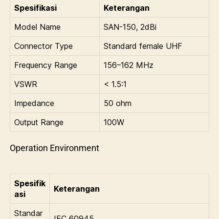
Spesifikasi
Keterangan
Model Name
SAN-150, 2dBi
Connector Type
Standard female UHF
Frequency Range
156–162 MHz
VSWR
< 1.5:1
Impedance
50 ohm
Output Range
100W
Operation Environment
Spesifik
Keterangan
asi
Standar
IEC 60945