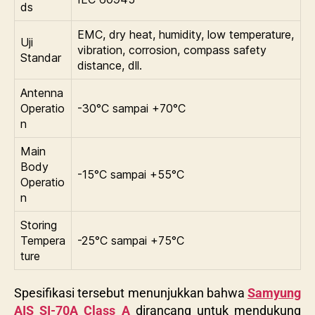
ds
EMC, dry heat, humidity, low temperature,
Uji
vibration, corrosion, compass safety
Standar
distance, dll.
Antenna
Operatio
-30°C sampai +70°C
n
Main
Body
-15°C sampai +55°C
Operatio
n
Storing
Tempera
-25°C sampai +75°C
ture
Spesifikasi tersebut menunjukkan bahwa
Samyung
AIS SI-70A Class A
dirancang untuk mendukung