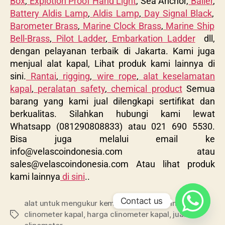
Box
,
Explotion Proof Hand Light
, Sea Anchor,
Bailer
,
Battery Aldis Lamp
,
Aldis Lamp
,
Day Signal Black
,
Barometer Brass
,
Marine Clock Brass
,
Marine Ship
Bell-Brass
,
Pilot Ladder
,
Embarkation Ladder
dll,
dengan pelayanan terbaik di Jakarta. Kami juga
menjual alat kapal, Lihat produk kami lainnya di
sini.
Rantai
,
rigging
,
wire rope
,
alat keselamatan
kapal
,
peralatan safety
,
chemical product
Semua
barang yang kami jual dilengkapi sertifikat dan
berkualitas. Silahkan hubungi kami lewat
Whatsapp (081290808833) atau 021 690 5530.
Bisa juga melalui email ke
info@velascoindonesia.com
atau
sales@velascoindonesia.com
Atau lihat produk
kami lainnya
di sini
.
.
Contact us
alat untuk mengukur kemiringan kapal
,
clinometer
,
clinometer kapal
,
harga clinometer kapal
,
jual