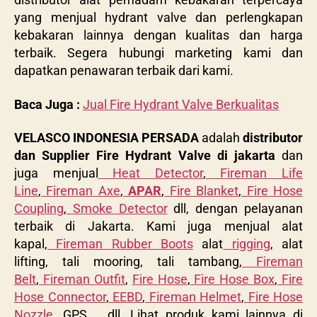
yang menjual hydrant valve dan perlengkapan
kebakaran lainnya dengan kualitas dan harga
terbaik. Segera hubungi marketing kami dan
dapatkan penawaran terbaik dari kami.
Baca Juga :
Jual Fire Hydrant Valve Berkualitas
VELASCO INDONESIA PERSADA
adalah
distributor
dan Supplier Fire Hydrant Valve di jakarta
dan
juga menjual
Heat Detector
,
Fireman Life
Line
,
Fireman Axe
,
APAR
,
Fire Blanket
,
Fire Hose
Coupling
,
Smoke Detector
dll, dengan pelayanan
terbaik di Jakarta. Kami juga menjual alat
kapal,
Fireman Rubber Boots
alat
rigging
, alat
lifting, tali mooring, tali tambang,
Fireman
Belt
,
Fireman Outfit
,
Fire Hose
,
Fire Hose Box
,
Fire
Hose Connector
,
EEBD
,
Fireman Helmet
,
Fire Hose
Nozzle
, GPS dll. Lihat produk kami lainnya di