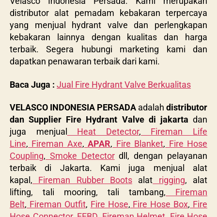
Velasco Indonesia Persada. Kami merupakan
distributor alat pemadam kebakaran terpercaya
yang menjual hydrant valve dan perlengkapan
kebakaran lainnya dengan kualitas dan harga
terbaik. Segera hubungi marketing kami dan
dapatkan penawaran terbaik dari kami.
Baca Juga :
Jual Fire Hydrant Valve Berkualitas
VELASCO INDONESIA PERSADA
adalah
distributor
dan Supplier Fire Hydrant Valve di jakarta
dan
juga menjual
Heat Detector
,
Fireman Life
Line
,
Fireman Axe
,
APAR
,
Fire Blanket
,
Fire Hose
Coupling
,
Smoke Detector
dll, dengan pelayanan
terbaik di Jakarta. Kami juga menjual alat
kapal,
Fireman Rubber Boots
alat
rigging
, alat
lifting, tali mooring, tali tambang,
Fireman
Belt
,
Fireman Outfit
,
Fire Hose
,
Fire Hose Box
,
Fire
Hose Connector
,
EEBD
,
Fireman Helmet
,
Fire Hose