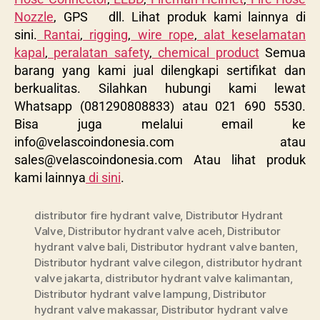
Nozzle
, GPS dll. Lihat produk kami lainnya di
sini.
Rantai
,
rigging
,
wire rope
,
alat keselamatan
kapal
,
peralatan safety
,
chemical product
Semua
barang yang kami jual dilengkapi sertifikat dan
berkualitas. Silahkan hubungi kami lewat
Whatsapp (081290808833) atau 021 690 5530.
Bisa juga melalui email ke
info@velascoindonesia.com
atau
sales@velascoindonesia.com
Atau lihat produk
kami lainnya
di sini
.
distributor fire hydrant valve
,
Distributor Hydrant
Valve
,
Distributor hydrant valve aceh
,
Distributor
hydrant valve bali
,
Distributor hydrant valve banten
,
Distributor hydrant valve cilegon
,
distributor hydrant
valve jakarta
,
distributor hydrant valve kalimantan
,
Distributor hydrant valve lampung
,
Distributor
hydrant valve makassar
,
Distributor hydrant valve