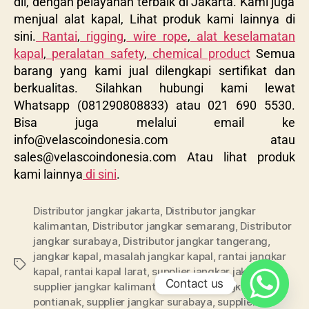
dll, dengan pelayanan terbaik di Jakarta. Kami juga
menjual alat kapal, Lihat produk kami lainnya di
sini.
Rantai
,
rigging
,
wire rope
,
alat keselamatan
kapal
,
peralatan safety
,
chemical product
Semua
barang yang kami jual dilengkapi sertifikat dan
berkualitas. Silahkan hubungi kami lewat
Whatsapp (081290808833) atau 021 690 5530.
Bisa juga melalui email ke
info@velascoindonesia.com
atau
sales@velascoindonesia.com
Atau lihat produk
kami lainnya
di sini
.
Distributor jangkar jakarta
,
Distributor jangkar
kalimantan
,
Distributor jangkar semarang
,
Distributor
jangkar surabaya
,
Distributor jangkar tangerang
,
jangkar kapal
,
masalah jangkar kapal
,
rantai jangkar
kapal
,
rantai kapal larat
,
supplier jangkar jakarta
,
Contact us
supplier jangkar kalimantan
,
supplier jangkar
pontianak
,
supplier jangkar surabaya
,
supplier