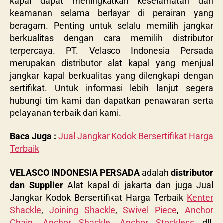
kapal dapat meningkatkan keselamatan dan
keamanan selama berlayar di perairan yang
beragam. Penting untuk selalu memilih jangkar
berkualitas dengan cara memilih distributor
terpercaya. PT. Velasco Indonesia Persada
merupakan distributor alat kapal yang menjual
jangkar kapal berkualitas yang dilengkapi dengan
sertifikat. Untuk informasi lebih lanjut segera
hubungi tim kami dan dapatkan penawaran serta
pelayanan terbaik dari kami.
Baca Juga :
Jual Jangkar Kodok Bersertifikat Harga
Terbaik
VELASCO INDONESIA PERSADA
adalah
distributor
dan Supplier
Alat kapal di jakarta dan juga Jual
Jangkar Kodok Bersertifikat Harga Terbaik
Kenter
Shackle
,
Joining Shackle
,
Swivel Piece
,
Anchor
Chain
,
Anchor Shackle
,
Anchor Stockless
dll,