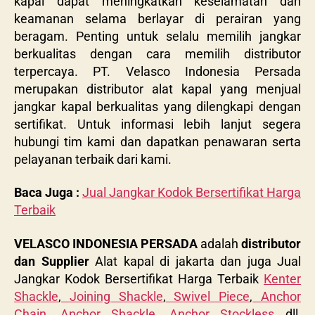
kapal dapat meningkatkan keselamatan dan
keamanan selama berlayar di perairan yang
beragam. Penting untuk selalu memilih jangkar
berkualitas dengan cara memilih distributor
terpercaya. PT. Velasco Indonesia Persada
merupakan distributor alat kapal yang menjual
jangkar kapal berkualitas yang dilengkapi dengan
sertifikat. Untuk informasi lebih lanjut segera
hubungi tim kami dan dapatkan penawaran serta
pelayanan terbaik dari kami.
Baca Juga :
Jual Jangkar Kodok Bersertifikat Harga
Terbaik
VELASCO INDONESIA PERSADA
adalah
distributor
dan Supplier
Alat kapal di jakarta dan juga Jual
Jangkar Kodok Bersertifikat Harga Terbaik
Kenter
Shackle
,
Joining Shackle
,
Swivel Piece
,
Anchor
Chain
,
Anchor Shackle
,
Anchor Stockless
dll,