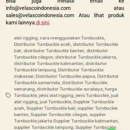
Bisa juga melalui email ke
info@velascoindonesia.com
atau
sales@velascoindonesia.com
Atau lihat produk
kami lainnya
di sini
.
alat rigging
,
cara menggunakan Turnbuckle
,
Distributor Turnbuckle aceh
,
distributor Turnbuckle
bali
,
distributor Turnbuckle banten
,
distributor
Turnbuckle cilegon
,
distributor Turnbuckle jakarta
,
distributor Turnbuckle kalimantan
,
distributor
Turnbuckle lampung
,
Distributor Turnbuckle
makassar
,
Distributor Turnbuckle papua
,
Distributor
Turnbuckle samarinda
,
distributor Turnbuckle
semarang
,
distributor Turnbuckle surabaya
,
harga
Turnbuckle
,
jenis alat rigging
,
jenis Turnbuckle
,
jual
alat rigging
,
jual Turnbuckle
,
Supplier Turnbuckle
aceh
,
Supplier Turnbuckle bali
,
supplier Turnbuckle
banten
,
Supplier Turnbuckle cilegon
,
supplier
Turnbuckle jakarta Supplier Turnbuckle kalimantan
,
supplier Turnbuckle lampung
,
Supplier Turnbuckle