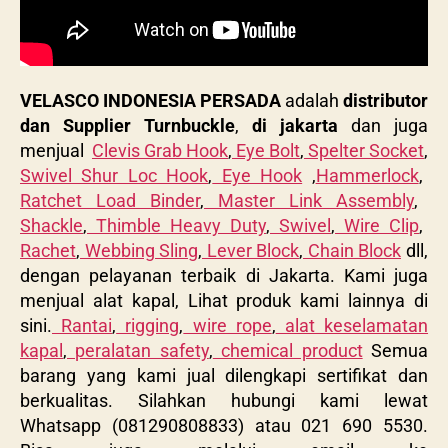
VELASCO INDONESIA PERSADA
adalah
distributor
dan Supplier Turnbuckle
,
di jakarta
dan juga
menjual
Clevis Grab Hook
,
Eye Bolt
,
Spelter Socket
,
Swivel Shur Loc Hook
,
Eye Hook
,
Hammerlock
,
Ratchet Load Binder
,
Master Link Assembly
,
Shackle
,
Thimble Heavy Duty
,
Swivel
,
Wire Clip
,
Rachet
,
Webbing Sling
,
Lever Block
,
Chain Block
dll,
dengan pelayanan terbaik di Jakarta. Kami juga
menjual alat kapal, Lihat produk kami lainnya di
sini.
Rantai
,
rigging
,
wire rope
,
alat keselamatan
kapal
,
peralatan safety
,
chemical product
Semua
barang yang kami jual dilengkapi sertifikat dan
berkualitas. Silahkan hubungi kami lewat
Whatsapp (081290808833) atau 021 690 5530.