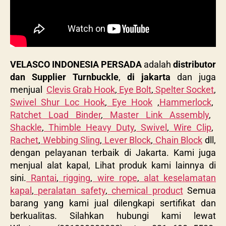
VELASCO INDONESIA PERSADA
adalah
distributor
dan Supplier Turnbuckle
,
di jakarta
dan juga
menjual
Clevis Grab Hook
,
Eye Bolt
,
Spelter Socket
,
Swivel Shur Loc Hook
,
Eye Hook
,
Hammerlock
,
Ratchet Load Binder
,
Master Link Assembly
,
Shackle
,
Thimble Heavy Duty
,
Swivel
,
Wire Clip
,
Rachet
,
Webbing Sling
,
Lever Block
,
Chain Block
dll,
dengan pelayanan terbaik di Jakarta. Kami juga
menjual alat kapal, Lihat produk kami lainnya di
sini.
Rantai
,
rigging
,
wire rope
,
alat keselamatan
kapal
,
peralatan safety
,
chemical product
Semua
barang yang kami jual dilengkapi sertifikat dan
berkualitas. Silahkan hubungi kami lewat