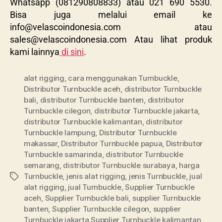
Whatsapp (081290808833) atau 021 690 5530.
Bisa juga melalui email ke
info@velascoindonesia.com
atau
sales@velascoindonesia.com
Atau lihat produk
kami lainnya
di sini
.
alat rigging
,
cara menggunakan Turnbuckle
,
Distributor Turnbuckle aceh
,
distributor Turnbuckle
bali
,
distributor Turnbuckle banten
,
distributor
Turnbuckle cilegon
,
distributor Turnbuckle jakarta
,
distributor Turnbuckle kalimantan
,
distributor
Turnbuckle lampung
,
Distributor Turnbuckle
makassar
,
Distributor Turnbuckle papua
,
Distributor
Turnbuckle samarinda
,
distributor Turnbuckle
semarang
,
distributor Turnbuckle surabaya
,
harga
Turnbuckle
,
jenis alat rigging
,
jenis Turnbuckle
,
jual
alat rigging
,
jual Turnbuckle
,
Supplier Turnbuckle
aceh
,
Supplier Turnbuckle bali
,
supplier Turnbuckle
banten
,
Supplier Turnbuckle cilegon
,
supplier
Turnbuckle jakarta Supplier Turnbuckle kalimantan
,