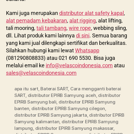
Kami juga merupakan
distributor alat safety kapal
,
alat pemadam kebakaran
,
alat rigging
, alat lifting,
tali mooring,
tali tambang
,
wire rope
, webbing sling,
dll. Lihat produk kami lainnya
di sini
. Semua barang
yang kami jual dilengkapi sertifikat dan berkualitas.
Silahkan hubungi kami lewat
Whatsapp
(081290808833) atau 021 690 5530. Bisa juga
melalui email ke
info@velascoindonesia.com
atau
sales@velascoindonesia.com
apa itu sart
,
Baterai SART
,
Cara mengganti baterai
SART
,
distributor EPIRB Samyung aceh
,
distributor
EPIRB Samyung bali
,
distributor EPIRB Samyung
banten
,
distributor EPIRB Samyung cilegon
,
distributor EPIRB Samyung jakarta
,
distributor EPIRB
Samyung kalimantan
,
distributor EPIRB Samyung
lampung
,
distributor EPIRB Samyung makassar
,