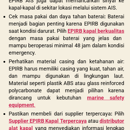
EPIRB AIS juga dapat memancarkan sinyal ke
kapal-kapal di sekitar lokasi melalui sistem AIS.
Cek masa pakai dan daya tahan baterai
:
Baterai
menjadi bagian penting karena EPIRB digunakan
saat kondisi darurat. Pilih
EPIRB kapal berkualitas
dengan masa pakai baterai yang jelas dan
mampu beroperasi minimal 48 jam dalam kondisi
emergency.
Perhatikan material casing dan ketahanan air:
EPIRB harus memiliki casing yang kuat, tahan air,
dan mampu digunakan di lingkungan laut.
Material seperti plastik ABS atau glass reinforced
polycarbonate dapat menjadi pilihan karena
dirancang untuk kebutuhan
marine safety
equipment
.
Pastikan membeli dari supplier terpercaya
:
Pilih
Supplier EPIRB Kapal Terpercaya
atau
distributor
alat kapal
yang menyediakan informasi lengkap