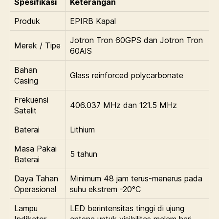
Spesifikasi
Keterangan
Produk
EPIRB Kapal
Jotron Tron 60GPS dan Jotron Tron
Merek / Tipe
60AIS
Bahan
Glass reinforced polycarbonate
Casing
Frekuensi
406.037 MHz dan 121.5 MHz
Satelit
Baterai
Lithium
Masa Pakai
5 tahun
Baterai
Daya Tahan
Minimum 48 jam terus-menerus pada
Operasional
suhu ekstrem -20°C
Lampu
LED berintensitas tinggi di ujung
Indikator
antena untuk visibilitas malam hari