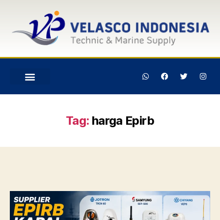
Tag:
harga Epirb