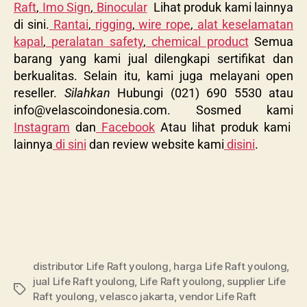
Raft
,
Imo Sign
,
Binocular
Lihat produk kami lainnya
di sini.
Rantai
,
rigging
,
wire rope
,
alat keselamatan
kapal
,
peralatan safety
,
chemical product
Semua
barang yang kami jual dilengkapi sertifikat dan
berkualitas. Selain itu, kami juga melayani open
reseller.
Silahkan
Hubungi (021) 690 5530 atau
info@velascoindonesia.com
. Sosmed kami
Instagram
dan
Facebook
Atau lihat produk kami
lainnya
di sini
dan review website kami
disini
.
distributor Life Raft youlong
,
harga Life Raft youlong
,
jual Life Raft youlong
,
Life Raft youlong
,
supplier Life
Raft youlong
,
velasco jakarta
,
vendor Life Raft