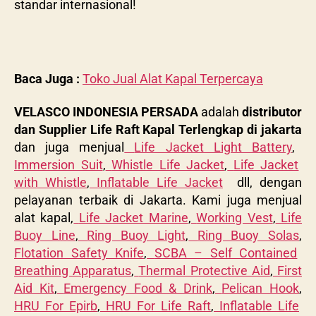
standar internasional!
Baca Juga :
Toko Jual Alat Kapal Terpercaya
VELASCO INDONESIA PERSADA
adalah
distributor
dan Supplier Life Raft Kapal Terlengkap di jakarta
dan juga menjual
Life Jacket Light Battery
,
Immersion Suit
,
Whistle Life Jacket
,
Life Jacket
with Whistle
,
Inflatable Life Jacket
dll, dengan
pelayanan terbaik di Jakarta. Kami juga menjual
alat kapal,
Life Jacket Marine
,
Working Vest
,
Life
Buoy Line
,
Ring Buoy Light
,
Ring Buoy Solas
,
Flotation Safety Knife
,
SCBA – Self Contained
Breathing Apparatus
,
Thermal Protective Aid
,
First
Aid Kit
,
Emergency Food & Drink
,
Pelican Hook
,
HRU For Epirb
,
HRU For Life Raft
,
Inflatable Life