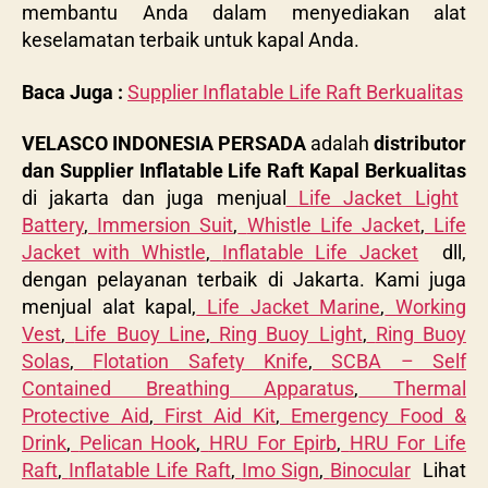
membantu Anda dalam menyediakan alat
keselamatan terbaik untuk kapal Anda.
Baca Juga :
Supplier Inflatable Life Raft Berkualitas
VELASCO INDONESIA PERSADA
adalah
distributor
dan Supplier Inflatable Life Raft Kapal Berkualitas
di jakarta dan juga menjual
Life Jacket Light
Battery
,
Immersion Suit
,
Whistle Life Jacket
,
Life
Jacket with Whistle
,
Inflatable Life Jacket
dll,
dengan pelayanan terbaik di Jakarta. Kami juga
menjual alat kapal,
Life Jacket Marine
,
Working
Vest
,
Life Buoy Line
,
Ring Buoy Light
,
Ring Buoy
Solas
,
Flotation Safety Knife
,
SCBA – Self
Contained Breathing Apparatus
,
Thermal
Protective Aid
,
First Aid Kit
,
Emergency Food &
Drink
,
Pelican Hook
,
HRU For Epirb
,
HRU For Life
Raft
,
Inflatable Life Raft
,
Imo Sign
,
Binocular
Lihat