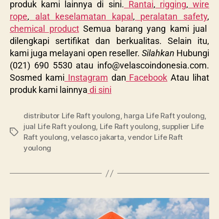
produk kami lainnya di sini.
Rantai
,
rigging
,
wire
rope
,
alat keselamatan kapal
,
peralatan safety
,
chemical product
Semua barang yang kami jual
dilengkapi sertifikat dan berkualitas. Selain itu,
kami juga melayani open reseller.
Silahkan
Hubungi
(021) 690 5530 atau
info@velascoindonesia.com
.
Sosmed kami
Instagram
dan
Facebook
Atau lihat
produk kami lainnya
di sini
distributor Life Raft youlong
,
harga Life Raft youlong
,
jual Life Raft youlong
,
Life Raft youlong
,
supplier Life
Raft youlong
,
velasco jakarta
,
vendor Life Raft
youlong