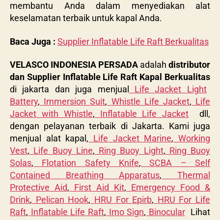
membantu Anda dalam menyediakan alat
keselamatan terbaik untuk kapal Anda.
Baca Juga :
Supplier Inflatable Life Raft Berkualitas
VELASCO INDONESIA PERSADA
adalah
distributor
dan Supplier Inflatable Life Raft Kapal Berkualitas
di jakarta dan juga menjual
Life Jacket Light
Battery
,
Immersion Suit
,
Whistle Life Jacket
,
Life
Jacket with Whistle
,
Inflatable Life Jacket
dll,
dengan pelayanan terbaik di Jakarta. Kami juga
menjual alat kapal,
Life Jacket Marine
,
Working
Vest
,
Life Buoy Line
,
Ring Buoy Light
,
Ring Buoy
Solas
,
Flotation Safety Knife
,
SCBA – Self
Contained Breathing Apparatus
,
Thermal
Protective Aid
,
First Aid Kit
,
Emergency Food &
Drink
,
Pelican Hook
,
HRU For Epirb
,
HRU For Life
Raft
,
Inflatable Life Raft
,
Imo Sign
,
Binocular
Lihat