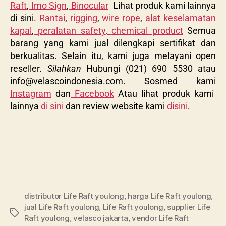
Raft
,
Imo Sign
,
Binocular
Lihat produk kami lainnya
di sini.
Rantai
,
rigging
,
wire rope
,
alat keselamatan
kapal
,
peralatan safety
,
chemical product
Semua
barang yang kami jual dilengkapi sertifikat dan
berkualitas. Selain itu, kami juga melayani open
reseller.
Silahkan
Hubungi (021) 690 5530 atau
info@velascoindonesia.com
. Sosmed kami
Instagram
dan
Facebook
Atau lihat produk kami
lainnya
di sini
dan review website kami
disini
.
distributor Life Raft youlong
,
harga Life Raft youlong
,
jual Life Raft youlong
,
Life Raft youlong
,
supplier Life
Raft youlong
,
velasco jakarta
,
vendor Life Raft