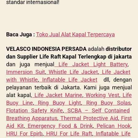
standar internasional!
Baca Juga :
Toko Jual Alat Kapal Terpercaya
VELASCO INDONESIA PERSADA
adalah
distributor
dan Supplier Life Raft Kapal Terlengkap di jakarta
dan juga menjual
Life Jacket Light Battery
,
Immersion Suit
,
Whistle Life Jacket
,
Life Jacket
with Whistle
,
Inflatable Life Jacket
dll, dengan
pelayanan terbaik di Jakarta. Kami juga menjual
alat kapal,
Life Jacket Marine
,
Working Vest
,
Life
Buoy Line
,
Ring Buoy Light
,
Ring Buoy Solas
,
Flotation Safety Knife
,
SCBA – Self Contained
Breathing Apparatus
,
Thermal Protective Aid
,
First
Aid Kit
,
Emergency Food & Drink
,
Pelican Hook
,
HRU For Epirb
,
HRU For Life Raft
,
Inflatable Life