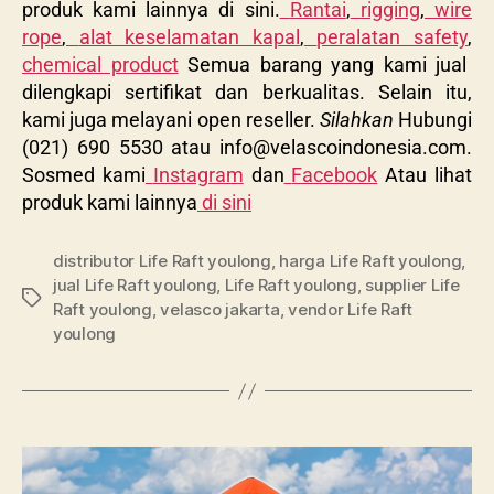
produk kami lainnya di sini.
Rantai
,
rigging
,
wire
rope
,
alat keselamatan kapal
,
peralatan safety
,
chemical product
Semua barang yang kami jual
dilengkapi sertifikat dan berkualitas. Selain itu,
kami juga melayani open reseller.
Silahkan
Hubungi
(021) 690 5530 atau
info@velascoindonesia.com
.
Sosmed kami
Instagram
dan
Facebook
Atau lihat
produk kami lainnya
di sini
distributor Life Raft youlong
,
harga Life Raft youlong
,
jual Life Raft youlong
,
Life Raft youlong
,
supplier Life
Raft youlong
,
velasco jakarta
,
vendor Life Raft
youlong