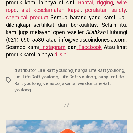
produk kami lainnya di sini.
Rantai
,
rigging
,
wire
rope
,
alat keselamatan kapal
,
peralatan safety
,
chemical product
Semua barang yang kami jual
dilengkapi sertifikat dan berkualitas. Selain itu,
kami juga melayani open reseller.
Silahkan
Hubungi
(021) 690 5530 atau
info@velascoindonesia.com
.
Sosmed kami
Instagram
dan
Facebook
Atau lihat
produk kami lainnya
di sini
distributor Life Raft youlong
,
harga Life Raft youlong
,
jual Life Raft youlong
,
Life Raft youlong
,
supplier Life
Raft youlong
,
velasco jakarta
,
vendor Life Raft
youlong