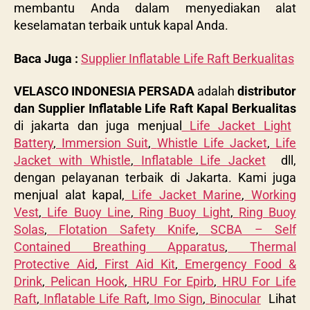
membantu Anda dalam menyediakan alat
keselamatan terbaik untuk kapal Anda.
Baca Juga :
Supplier Inflatable Life Raft Berkualitas
VELASCO INDONESIA PERSADA
adalah
distributor
dan Supplier Inflatable Life Raft Kapal Berkualitas
di jakarta dan juga menjual
Life Jacket Light
Battery
,
Immersion Suit
,
Whistle Life Jacket
,
Life
Jacket with Whistle
,
Inflatable Life Jacket
dll,
dengan pelayanan terbaik di Jakarta. Kami juga
menjual alat kapal,
Life Jacket Marine
,
Working
Vest
,
Life Buoy Line
,
Ring Buoy Light
,
Ring Buoy
Solas
,
Flotation Safety Knife
,
SCBA – Self
Contained Breathing Apparatus
,
Thermal
Protective Aid
,
First Aid Kit
,
Emergency Food &
Drink
,
Pelican Hook
,
HRU For Epirb
,
HRU For Life
Raft
,
Inflatable Life Raft
,
Imo Sign
,
Binocular
Lihat