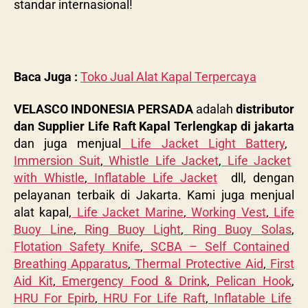
standar internasional!
Baca Juga :
Toko Jual Alat Kapal Terpercaya
VELASCO INDONESIA PERSADA
adalah
distributor
dan Supplier Life Raft Kapal Terlengkap di jakarta
dan juga menjual
Life Jacket Light Battery
,
Immersion Suit
,
Whistle Life Jacket
,
Life Jacket
with Whistle
,
Inflatable Life Jacket
dll, dengan
pelayanan terbaik di Jakarta. Kami juga menjual
alat kapal,
Life Jacket Marine
,
Working Vest
,
Life
Buoy Line
,
Ring Buoy Light
,
Ring Buoy Solas
,
Flotation Safety Knife
,
SCBA – Self Contained
Breathing Apparatus
,
Thermal Protective Aid
,
First
Aid Kit
,
Emergency Food & Drink
,
Pelican Hook
,
HRU For Epirb
,
HRU For Life Raft
,
Inflatable Life