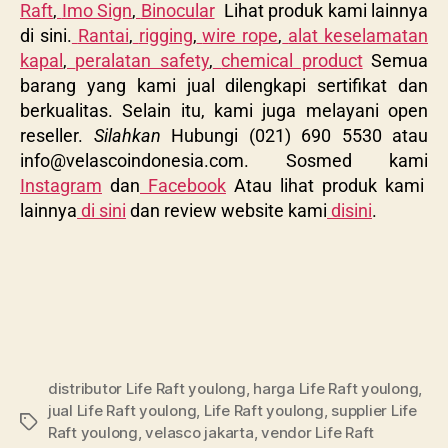
Raft
,
Imo Sign
,
Binocular
Lihat produk kami lainnya
di sini.
Rantai
,
rigging
,
wire rope
,
alat keselamatan
kapal
,
peralatan safety
,
chemical product
Semua
barang yang kami jual dilengkapi sertifikat dan
berkualitas. Selain itu, kami juga melayani open
reseller.
Silahkan
Hubungi (021) 690 5530 atau
info@velascoindonesia.com
. Sosmed kami
Instagram
dan
Facebook
Atau lihat produk kami
lainnya
di sini
dan review website kami
disini
.
distributor Life Raft youlong
,
harga Life Raft youlong
,
jual Life Raft youlong
,
Life Raft youlong
,
supplier Life
Raft youlong
,
velasco jakarta
,
vendor Life Raft