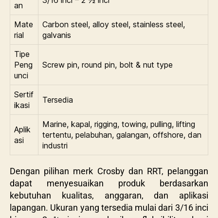
3/16 inci – 2 ½ inci
an
Mate
Carbon steel, alloy steel, stainless steel,
rial
galvanis
Tipe
Peng
Screw pin, round pin, bolt & nut type
unci
Sertif
Tersedia
ikasi
Marine, kapal, rigging, towing, pulling, lifting
Aplik
tertentu, pelabuhan, galangan, offshore, dan
asi
industri
Dengan pilihan merk Crosby dan RRT, pelanggan
dapat menyesuaikan produk berdasarkan
kebutuhan kualitas, anggaran, dan aplikasi
lapangan. Ukuran yang tersedia mulai dari 3/16 inci