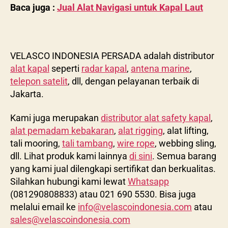
Baca juga :
Jual Alat Navigasi untuk Kapal Laut
VELASCO INDONESIA PERSADA adalah distributor
alat kapal
seperti
radar kapal
,
antena marine
,
telepon satelit
, dll, dengan pelayanan terbaik di
Jakarta.
Kami juga merupakan
distributor alat safety kapal
,
alat pemadam kebakaran
,
alat rigging
, alat lifting,
tali mooring,
tali tambang
,
wire rope
, webbing sling,
dll. Lihat produk kami lainnya
di sini
. Semua barang
yang kami jual dilengkapi sertifikat dan berkualitas.
Silahkan hubungi kami lewat
Whatsapp
(081290808833) atau 021 690 5530. Bisa juga
melalui email ke
info@velascoindonesia.com
atau
sales@velascoindonesia.com