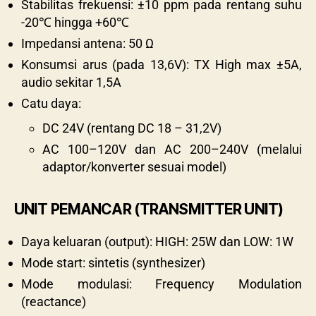
Stabilitas frekuensi: ±10 ppm pada rentang suhu
-20℃ hingga +60℃
Impedansi antena: 50 Ω
Konsumsi arus (pada 13,6V): TX High max ±5A,
audio sekitar 1,5A
Catu daya:
DC 24V (rentang DC 18 – 31,2V)
AC 100–120V dan AC 200–240V (melalui
adaptor/konverter sesuai model)
UNIT PEMANCAR (TRANSMITTER UNIT)
Daya keluaran (output): HIGH: 25W dan LOW: 1W
Mode start: sintetis (synthesizer)
Mode modulasi: Frequency Modulation
(reactance)