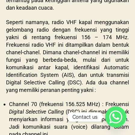
terhantug pada ketinggian antena yang digunakan
dan keadaan cuaca.
Seperti namanya, radio VHF kapal menggunakan
gelombang radio dengan frekuensi yang tinggi
yakni di rentang frekuensi 156 – 174 MHz.
Frekuensi radio VHF ini ditampilkan dalam bentuk
chanel-chanel. Dimana chanel-channel ini memiliki
fungsi yang berbeda-beda, mulai dari untuk
komunikasi antar kapal, identifikasi Automatic
Identification System (AIS), dan untuk transmisi
Digital Selective Calling (DSC). Ada dua channel
yang memiliki peranan penting yakni :
Channel 70 (frekuensi 156.525 MHz) : Frekuensi
Digital Selective Calling
(DSC) ini digunakan untuk
Contact us
menyiarkan informasi yang berisi peringatan.
Jadi komunikasi suara (voice) dilarang dalam
pada channel ini.