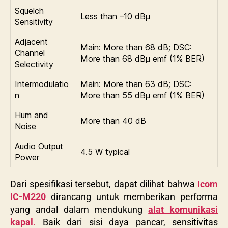
Squelch
Less than –10 dBμ
Sensitivity
Adjacent
Main: More than 68 dB; DSC:
Channel
More than 68 dBμ emf (1% BER)
Selectivity
Intermodulatio
Main: More than 63 dB; DSC:
n
More than 55 dBμ emf (1% BER)
Hum and
More than 40 dB
Noise
Audio Output
4.5 W typical
Power
Dari spesifikasi tersebut, dapat dilihat bahwa
Icom
IC-M220
dirancang untuk memberikan performa
yang andal dalam mendukung
alat komunikasi
kapal
.
Baik dari sisi daya pancar, sensitivitas