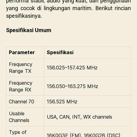
performa stabil, audio yang kuat, dan penggunaan
yang cocok di lingkungan maritim. Berikut rincian
spesifikasinya.
Spesifikasi Umum
Parameter
Spesifikasi
Frequency
156.025–157.425 MHz
Range TX
Frequency
156.050–163.275 MHz
Range RX
Channel 70
156.525 MHz
Usable
USA, CAN, INT, WX channels
Channels
Type of
16K0G3E (FM), 16K0G2B (DSC)