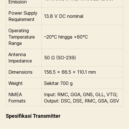
Emission
Power Supply
13.8 V DC nominal
Requirement
Operating
Temperature
–20°C hingga +60°C
Range
Antenna
50 Ω (SO-239)
Impedance
Dimensions
156.5 × 66.5 × 110.1 mm
Weight
Sekitar 700 g
NMEA
Input: RMC, GGA, GNS, GLL, VTG;
Formats
Output: DSC, DSE, RMC, GSA, GSV
Spesifikasi Transmitter