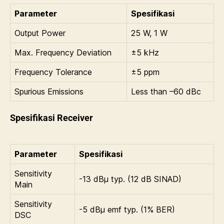
Parameter
Spesifikasi
Output Power
25 W, 1 W
Max. Frequency Deviation
±5 kHz
Frequency Tolerance
±5 ppm
Spurious Emissions
Less than –60 dBc
Spesifikasi Receiver
Parameter
Spesifikasi
Sensitivity
-13 dBµ typ. (12 dB SINAD)
Main
Sensitivity
-5 dBµ emf typ. (1% BER)
DSC