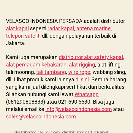
VELASCO INDONESIA PERSADA adalah distributor
alat kapal
seperti
radar kapal
,
antena marine
,
telepon satelit
, dll, dengan pelayanan terbaik di
Jakarta.
Kami juga merupakan
distributor alat safety kapal
,
alat pemadam kebakaran
,
alat rigging
, alat lifting,
tali mooring,
tali tambang
,
wire rope
, webbing sling,
dll. Lihat produk kami lainnya
di sini
. Semua barang
yang kami jual dilengkapi sertifikat dan berkualitas.
Silahkan hubungi kami lewat
Whatsapp
(081290808833) atau 021 690 5530. Bisa juga
melalui email ke
info@velascoindonesia.com
atau
sales@velascoindonesia.com
distributor radio icom
,
distributor radio kapal
,