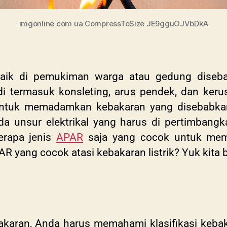
imgonline com ua CompressToSize JE9gguOJVbDkA
aik di pemukiman warga atau gedung disebabk
adi termasuk konsleting, arus pendek, dan ke
ntuk memadamkan kebakaran yang disebabkan o
a unsur elektrikal yang harus di pertimbangk
erapa jenis
APAR
saja yang cocok untuk mem
APAR yang cocok atasi kebakaran listrik? Yuk kita
ran, Anda harus memahami klasifikasi kebaka