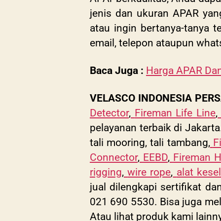
jenis dan ukuran APAR yang
atau ingin bertanya-tanya 
email, telepon ataupun wha
Baca Juga :
Harga APAR Dan
VELASCO INDONESIA PER
Detector
,
Fireman Life Line
,
pelayanan terbaik di Jakarta
tali mooring, tali tambang,
F
Connector
,
EEBD
,
Fireman H
rigging
,
wire rope
,
alat kese
jual dilengkapi sertifikat 
021 690 5530. Bisa juga mel
Atau lihat produk kami lainn