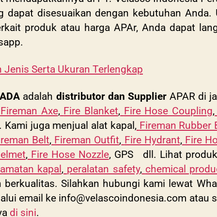
 dapat disesuaikan dengan kebutuhan Anda. Un
terkait produk atau harga APAr, Anda dapat l
tsapp.
 Jenis Serta Ukuran Terlengkap
SADA
adalah
distributor dan Supplier
APAR di j
Fireman Axe
,
Fire Blanket
,
Fire Hose Coupling
,
. Kami juga menjual alat kapal,
Fireman Rubber 
ireman Belt
,
Fireman Outfit
,
Fire Hydrant
,
Fire H
elmet
,
Fire Hose Nozzle
, GPS dll. Lihat produk
lamatan kapal
,
peralatan safety
,
chemical produ
dan berkualitas. Silahkan hubungi kami lewat 
alui email ke
info@velascoindonesia.com
atau
s
ya
di sini
.