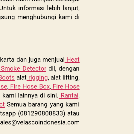
tuk informasi lebih lanjut,
angsung menghubungi kami di
akarta dan juga menjual
Heat
Smoke Detector
dll, dengan
Boots
alat
rigging
, alat lifting,
ose
,
Fire Hose Box
,
Fire Hose
 kami lainnya di sini.
Rantai
,
ct
Semua barang yang kami
Whatsapp (081290808833) atau
ales@velascoindonesia.com