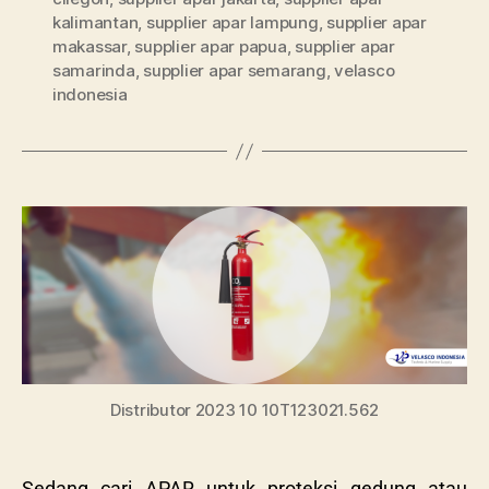
kalimantan
,
supplier apar lampung
,
supplier apar
makassar
,
supplier apar papua
,
supplier apar
samarinda
,
supplier apar semarang
,
velasco
indonesia
Distributor 2023 10 10T123021.562
Sedang cari APAR untuk proteksi gedung atau