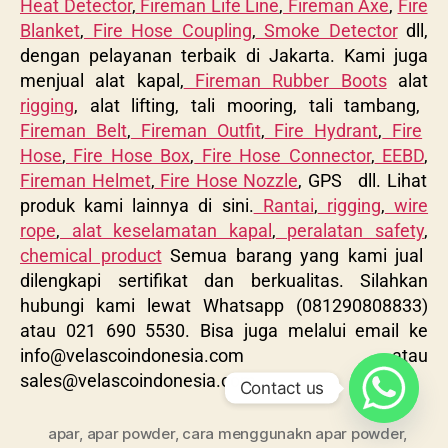
Heat Detector
,
Fireman Life Line
,
Fireman Axe
,
Fire
Blanket
,
Fire Hose Coupling
,
Smoke Detector
dll,
dengan pelayanan terbaik di Jakarta. Kami juga
menjual alat kapal,
Fireman Rubber Boots
alat
rigging
, alat lifting, tali mooring, tali tambang,
Fireman Belt
,
Fireman Outfit
,
Fire Hydrant
,
Fire
Hose
,
Fire Hose Box
,
Fire Hose Connector
,
EEBD
,
Fireman Helmet
,
Fire Hose Nozzle
, GPS dll. Lihat
produk kami lainnya di sini.
Rantai
,
rigging
,
wire
rope
,
alat keselamatan kapal
,
peralatan safety
,
chemical product
Semua barang yang kami jual
dilengkapi sertifikat dan berkualitas. Silahkan
hubungi kami lewat Whatsapp (081290808833)
atau 021 690 5530. Bisa juga melalui email ke
info@velascoindonesia.com
atau
sales@velascoindonesia.com
Contact us
apar
,
apar powder
,
cara menggunakn apar powder
,