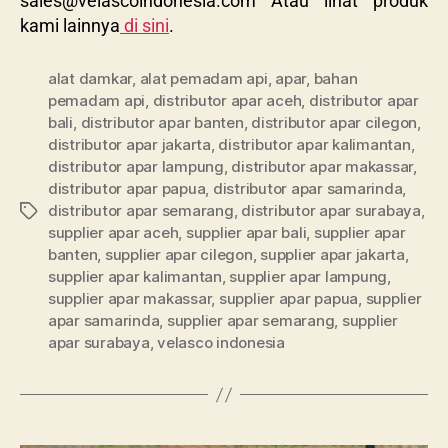
sales@velascoindonesia.com
Atau lihat produk
kami lainnya
di sini
.
alat damkar
,
alat pemadam api
,
apar
,
bahan
pemadam api
,
distributor apar aceh
,
distributor apar
bali
,
distributor apar banten
,
distributor apar cilegon
,
distributor apar jakarta
,
distributor apar kalimantan
,
distributor apar lampung
,
distributor apar makassar
,
distributor apar papua
,
distributor apar samarinda
,
distributor apar semarang
,
distributor apar surabaya
,
supplier apar aceh
,
supplier apar bali
,
supplier apar
banten
,
supplier apar cilegon
,
supplier apar jakarta
,
supplier apar kalimantan
,
supplier apar lampung
,
supplier apar makassar
,
supplier apar papua
,
supplier
apar samarinda
,
supplier apar semarang
,
supplier
apar surabaya
,
velasco indonesia