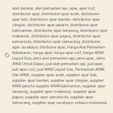
alat damkar
,
alat pemadam api
,
apar
,
apar co2
,
distributor apar
,
distributor apar aceh
,
distributor
apar bali
,
distributor apar banten
,
distributor apar
cilegon
,
distributor apar jakarta
,
distributor apar
kalimantan
,
distributor apar lampung
,
distributor apar
makassar
,
distributor apar papua
,
distributor apar
samarinda
,
distributor apar semarang
,
distributor
apar surabaya
,
ditributor apar
,
Harga Alat Pemadam
Kebakaran
,
harga apar
,
harga apar co2
,
harga APAR
Liquid Gas
,
jenis alat pemadam api
,
jenis apar
,
Jenis
APAR Untuk Dapur
,
jual alat pemadam api
,
jual apar
,
jual apar co2
,
jual APAR Liquid Gas
,
Perbedaan APAR
Dan APAB
,
supplier apar aceh
,
supplier apar bali
,
supplier apar banten
,
supplier apar cilegon
,
supplier
APAR jakarta supplier APAR kalimantan
,
supplier apar
lampung
,
supplier apar makassar
,
supplier apar
papua
,
supplier apar samarinda
,
supplier apar
semarang
,
supplier apar surabaya
,
velasco indonesia