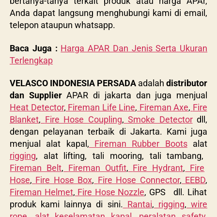
bertanya-tanya terkait produk atau harga APAr,
Anda dapat langsung menghubungi kami di email,
telepon ataupun whatsapp.
Baca Juga :
Harga APAR Dan Jenis Serta Ukuran
Terlengkap
VELASCO INDONESIA PERSADA
adalah
distributor
dan Supplier
APAR di jakarta dan juga menjual
Heat Detector
,
Fireman Life Line
,
Fireman Axe
,
Fire
Blanket
,
Fire Hose Coupling
,
Smoke Detector
dll,
dengan pelayanan terbaik di Jakarta. Kami juga
menjual alat kapal,
Fireman Rubber Boots
alat
rigging
, alat lifting, tali mooring, tali tambang,
Fireman Belt
,
Fireman Outfit
,
Fire Hydrant
,
Fire
Hose
,
Fire Hose Box
,
Fire Hose Connector
,
EEBD
,
Fireman Helmet
,
Fire Hose Nozzle
, GPS dll. Lihat
produk kami lainnya di sini.
Rantai
,
rigging
,
wire
rope
,
alat keselamatan kapal
,
peralatan safety
,