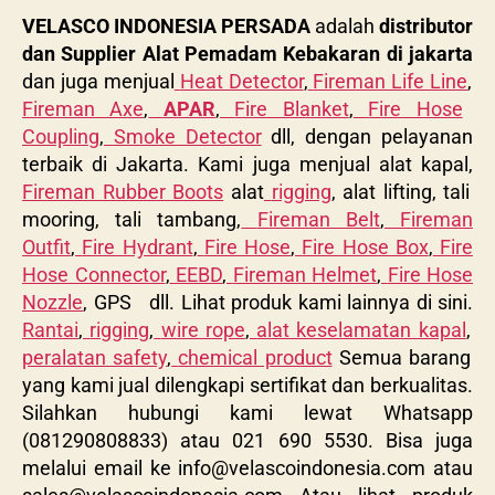
VELASCO INDONESIA PERSADA
adalah
distributor
dan Supplier Alat Pemadam Kebakaran di jakarta
dan juga menjual
Heat Detector
,
Fireman Life Line
,
Fireman Axe
,
APAR
,
Fire Blanket
,
Fire Hose
Coupling
,
Smoke Detector
dll, dengan pelayanan
terbaik di Jakarta. Kami juga menjual alat kapal,
Fireman Rubber Boots
alat
rigging
, alat lifting, tali
mooring, tali tambang,
Fireman Belt
,
Fireman
Outfit
,
Fire Hydrant
,
Fire Hose
,
Fire Hose Box
,
Fire
Hose Connector
,
EEBD
,
Fireman Helmet
,
Fire Hose
Nozzle
, GPS dll. Lihat produk kami lainnya di sini.
Rantai
,
rigging
,
wire rope
,
alat keselamatan kapal
,
peralatan safety
,
chemical product
Semua barang
yang kami jual dilengkapi sertifikat dan berkualitas.
Silahkan hubungi kami lewat Whatsapp
(081290808833) atau 021 690 5530. Bisa juga
melalui email ke
info@velascoindonesia.com
atau