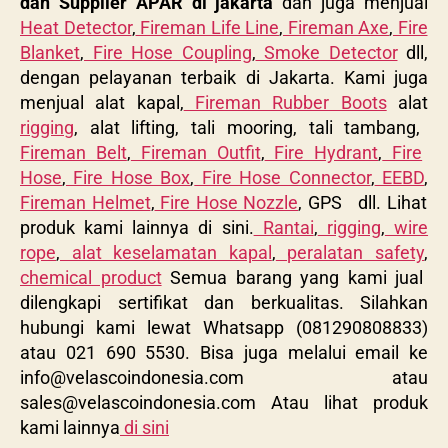
dan Supplier APAR di jakarta
dan juga menjual
Heat Detector
,
Fireman Life Line
,
Fireman Axe
,
Fire
Blanket
,
Fire Hose Coupling
,
Smoke Detector
dll,
dengan pelayanan terbaik di Jakarta. Kami juga
menjual alat kapal,
Fireman Rubber Boots
alat
rigging
, alat lifting, tali mooring, tali tambang,
Fireman Belt
,
Fireman Outfit
,
Fire Hydrant
,
Fire
Hose
,
Fire Hose Box
,
Fire Hose Connector
,
EEBD
,
Fireman Helmet
,
Fire Hose Nozzle
, GPS dll. Lihat
produk kami lainnya di sini.
Rantai
,
rigging
,
wire
rope
,
alat keselamatan kapal
,
peralatan safety
,
chemical product
Semua barang yang kami jual
dilengkapi sertifikat dan berkualitas. Silahkan
hubungi kami lewat Whatsapp (081290808833)
atau 021 690 5530. Bisa juga melalui email ke
info@velascoindonesia.com
atau
sales@velascoindonesia.com
Atau lihat produk
kami lainnya
di sini