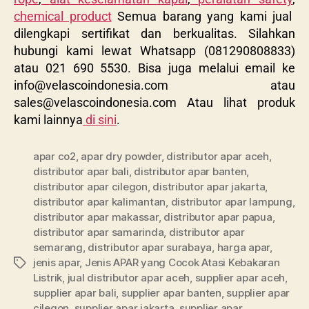
chemical product
Semua barang yang kami jual
dilengkapi sertifikat dan berkualitas. Silahkan
hubungi kami lewat Whatsapp (081290808833)
atau 021 690 5530. Bisa juga melalui email ke
info@velascoindonesia.com
atau
sales@velascoindonesia.com
Atau lihat produk
kami lainnya
di sini
.
apar co2
,
apar dry powder
,
distributor apar aceh
,
distributor apar bali
,
distributor apar banten
,
distributor apar cilegon
,
distributor apar jakarta
,
distributor apar kalimantan
,
distributor apar lampung
,
distributor apar makassar
,
distributor apar papua
,
distributor apar samarinda
,
distributor apar
semarang
,
distributor apar surabaya
,
harga apar
,
jenis apar
,
Jenis APAR yang Cocok Atasi Kebakaran
Listrik
,
jual distributor apar aceh
,
supplier apar aceh
,
supplier apar bali
,
supplier apar banten
,
supplier apar
cilegon
,
supplier apar jakarta
,
supplier apar