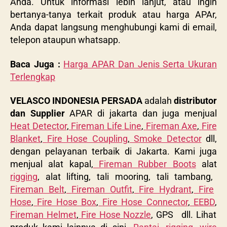
Anda. Untuk informasi lebih lanjut, atau ingin
bertanya-tanya terkait produk atau harga APAr,
Anda dapat langsung menghubungi kami di email,
telepon ataupun whatsapp.
Baca Juga :
Harga APAR Dan Jenis Serta Ukuran
Terlengkap
VELASCO INDONESIA PERSADA
adalah
distributor
dan Supplier
APAR di jakarta dan juga menjual
Heat Detector
,
Fireman Life Line
,
Fireman Axe
,
Fire
Blanket
,
Fire Hose Coupling
,
Smoke Detector
dll,
dengan pelayanan terbaik di Jakarta. Kami juga
menjual alat kapal,
Fireman Rubber Boots
alat
rigging
, alat lifting, tali mooring, tali tambang,
Fireman Belt
,
Fireman Outfit
,
Fire Hydrant
,
Fire
Hose
,
Fire Hose Box
,
Fire Hose Connector
,
EEBD
,
Fireman Helmet
,
Fire Hose Nozzle
, GPS dll. Lihat