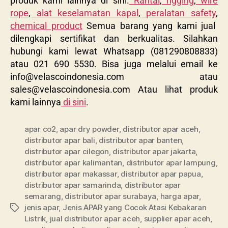
produk kami lainnya di sini.
Rantai
,
rigging
,
wire
rope
,
alat keselamatan kapal
,
peralatan safety
,
chemical product
Semua barang yang kami jual
dilengkapi sertifikat dan berkualitas. Silahkan
hubungi kami lewat Whatsapp (081290808833)
atau 021 690 5530. Bisa juga melalui email ke
info@velascoindonesia.com
atau
sales@velascoindonesia.com
Atau lihat produk
kami lainnya
di sini
.
apar co2
,
apar dry powder
,
distributor apar aceh
,
distributor apar bali
,
distributor apar banten
,
distributor apar cilegon
,
distributor apar jakarta
,
distributor apar kalimantan
,
distributor apar lampung
,
distributor apar makassar
,
distributor apar papua
,
distributor apar samarinda
,
distributor apar
semarang
,
distributor apar surabaya
,
harga apar
,
jenis apar
,
Jenis APAR yang Cocok Atasi Kebakaran
Listrik
,
jual distributor apar aceh
,
supplier apar aceh
,